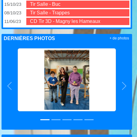
Tir Salle - Buc
15/10/23
Tir Salle - Trappes
08/10/23
CD Tir 3D - Magny les Hameaux
11/06/23
DERNIÈRES PHOTOS
+ de photos
Précedent
Suiva