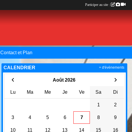
Participer au site :
Contact et Plan
CALENDRIER
+ d'évènements
Août 2026
Lu
Ma
Me
Je
Ve
Sa
Di
1
2
3
4
5
6
7
8
9
10
11
12
13
14
15
16