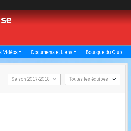
use
s Vidéos
Documents et Liens
Boutique du Club