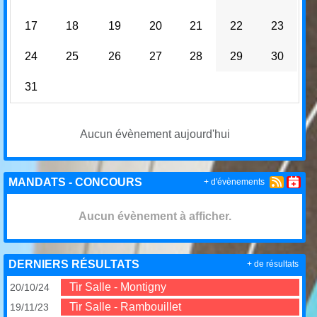
17
18
19
20
21
22
23
24
25
26
27
28
29
30
31
Aucun évènement aujourd'hui
MANDATS - CONCOURS
+ d'évènements
Aucun évènement à afficher.
DERNIERS RÉSULTATS
+ de résultats
Tir Salle - Montigny
20/10/24
Tir Salle - Rambouillet
19/11/23