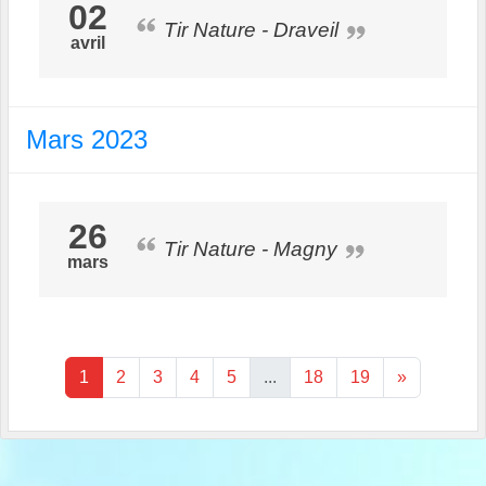
02
Tir Nature - Draveil
avril
Mars 2023
26
Tir Nature - Magny
mars
1
2
3
4
5
...
18
19
»