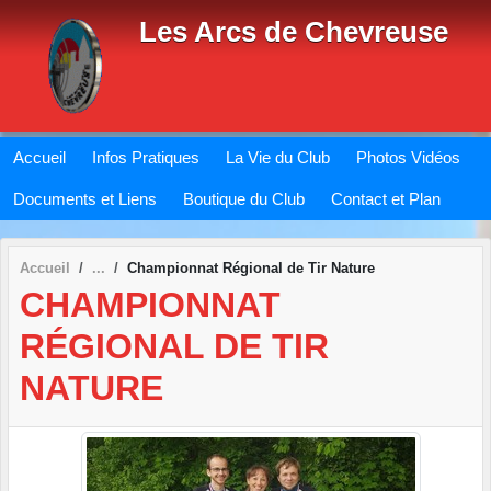
Panneau de gestion des cookies
Les Arcs de Chevreuse
Accueil
Infos Pratiques
La Vie du Club
Photos Vidéos
Documents et Liens
Boutique du Club
Contact et Plan
Accueil
Championnat Régional de Tir Nature
CHAMPIONNAT
RÉGIONAL DE TIR
NATURE