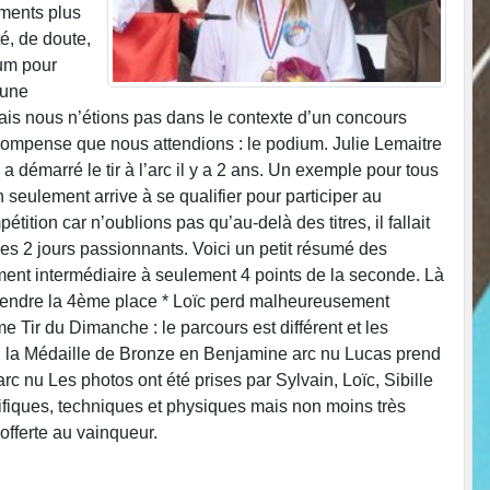
oments plus
é, de doute,
mum pour
 une
Mais nous n’étions pas dans le contexte d’un concours
récompense que nous attendions : le podium. Julie Lemaitre
 démarré le tir à l’arc il y a 2 ans. Un exemple pour tous
 seulement arrive à se qualifier pour participer au
tion car n’oublions pas qu’au-delà des titres, il fallait
ces 2 jours passionnants. Voici un petit résumé des
ment intermédiaire à seulement 4 points de la seconde. Là
 prendre la 4ème place * Loïc perd malheureusement
 Tir du Dimanche : le parcours est différent et les
end la Médaille de Bronze en Benjamine arc nu Lucas prend
 nu Les photos ont été prises par Sylvain, Loïc, Sibille
nifiques, techniques et physiques mais non moins très
offerte au vainqueur.