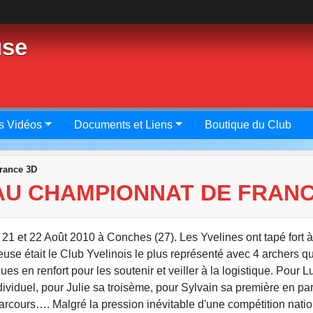
use
s Vidéos
Documents et Liens
Boutique du Club
rance 3D
AU CHAMPIONNAT DE FRANC
 21 et 22 Août 2010 à Conches (27). Les Yvelines ont tapé fort à
se était le Club Yvelinois le plus représenté avec 4 archers qua
ues en renfort pour les soutenir et veiller à la logistique. Pour Lu
ividuel, pour Julie sa troisème, pour Sylvain sa première en pa
s parcours…. Malgré la pression inévitable d'une compétition natio