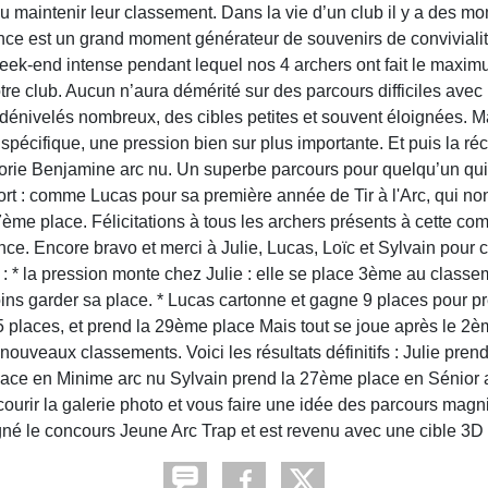
ou maintenir leur classement. Dans la vie d’un club il y a des m
nce est un grand moment générateur de souvenirs de convivialit
week-end intense pendant lequel nos 4 archers ont fait le maxi
otre club. Aucun n’aura démérité sur des parcours difficiles avec
s dénivelés nombreux, des cibles petites et souvent éloignées. 
n spécifique, une pression bien sur plus importante. Et puis la 
orie Benjamine arc nu. Un superbe parcours pour quelqu’un qui a
ort : comme Lucas pour sa première année de Tir à l'Arc, qui non
 place. Félicitations à tous les archers présents à cette compéti
nce. Encore bravo et merci à Julie, Lucas, Loïc et Sylvain pour 
: * la pression monte chez Julie : elle se place 3ème au classe
 moins garder sa place. * Lucas cartonne et gagne 9 places pour
 places, et prend la 29ème place Mais tout se joue après le 2ème
nouveaux classements. Voici les résultats définitifs : Julie pr
ce en Minime arc nu Sylvain prend la 27ème place en Sénior arc
ourir la galerie photo et vous faire une idée des parcours mag
né le concours Jeune Arc Trap et est revenu avec une cible 3D 