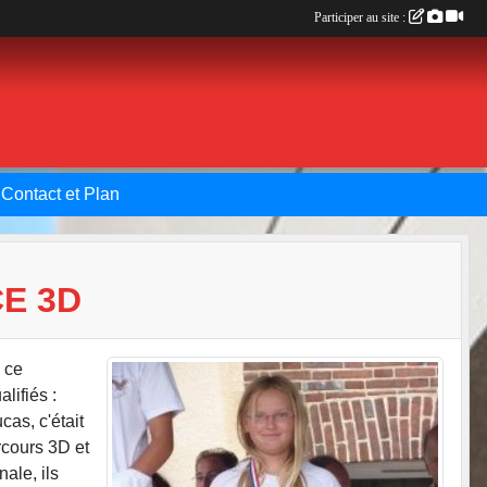
Participer au site :
Contact et Plan
E 3D
 ce
lifiés :
cas, c'était
rcours 3D et
nale, ils