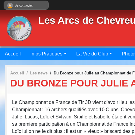
Panneau de gestion des cookies
Se connecter
Les Arcs de Chevre
Accueil
Infos Pratiques
La Vie du Club
Photo
Accueil
Les news
Du Bronze pour Julie au Championnat de F
DU BRONZE POUR JULIE 
Le Championnat de France de Tir 3D vient d'avoir lieu les
Championnat : 16 archers qualifiés avec 10 Clubs. Chevreu
Julie, Lucas, Loïc et Sylvain. Sibille et Isabelle étaient ven
sa première participation à un Championnat de France Ind
Loïc lui on ne le dit plus : il est un « vieux » briscard de