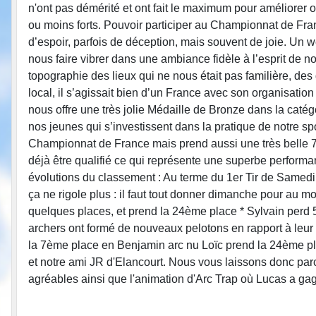
n'ont pas démérité et ont fait le maximum pour améliorer 
ou moins forts. Pouvoir participer au Championnat de Fra
d’espoir, parfois de déception, mais souvent de joie. Un 
nous faire vibrer dans une ambiance fidèle à l’esprit de n
topographie des lieux qui ne nous était pas familière, de
local, il s’agissait bien d’un France avec son organisatio
nous offre une très jolie Médaille de Bronze dans la catég
nos jeunes qui s’investissent dans la pratique de notre sp
Championnat de France mais prend aussi une très belle 7ème
déjà être qualifié ce qui représente une superbe performa
évolutions du classement : Au terme du 1er Tir de Samedi 
ça ne rigole plus : il faut tout donner dimanche pour au
quelques places, et prend la 24ème place * Sylvain perd 5
archers ont formé de nouveaux pelotons en rapport à leur 
la 7ème place en Benjamin arc nu Loïc prend la 24ème pla
et notre ami JR d'Elancourt. Nous vous laissons donc parc
agréables ainsi que l'animation d'Arc Trap où Lucas a gag