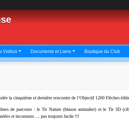
use
s Vidéos
Documents et Liens
Boutique du Club
roulée la cinquième et dernière rencontre de l’Objectif 1200 Flèches édit
plines de parcours : le Tir Nature (blason animalier) et le Tir 3D (c
variées et inconnues … pas toujours facile !!!