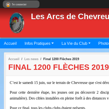
Panneau de gestion des cookies
Se connecter
Les Arcs de Chevre
Accueil
Infos Pratiques
La Vie du Club
Photo
Accueil
Les news
Final 1200 Flèches 2019
FINAL 1200 FLÈCHES 2019
C’est le samedi 15 juin, sur le terrain de Chevreuse que s'est dé
Pour cette dernière étape, les jeunes ont pu découvrir 2 disci
animalière). Des cibles installées en pleine forêt à des distances 
Pour ce final, tous les clubs clubs étaient présents.