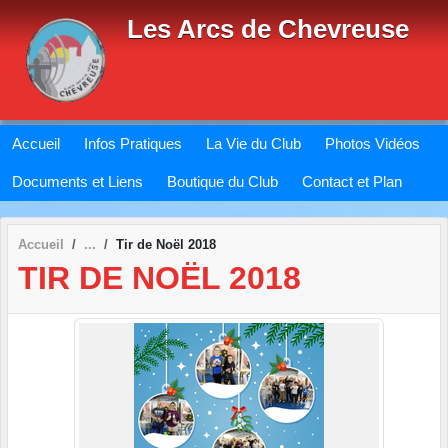
Panneau de gestion des cookies
Les Arcs de Chevreuse
Accueil
Infos Pratiques
La Vie du Club
Photos Vidéos
Documents et Liens
Boutique du Club
Contact et Plan
Accueil
Tir de Noël 2018
TIR DE NOËL 2018